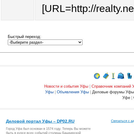
[URL=http://realty.n
Быстрый переход:
Новости и события Уфы
|
Справочник компаний
Уфы
|
Объявления Уфы
|
Деловые форумы Уфы
Уфе
|
Деловой портал Уфы – DP02.RU
Связаться с а
Город Уфа был основан в 1574 году. Теперь Вы можете
быть в курсе всех событий столицы Башкирской