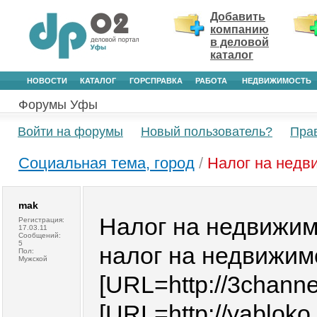
Добавить
компанию
в деловой
каталог
НОВОСТИ
КАТАЛОГ
ГОРСПРАВКА
РАБОТА
НЕДВИЖИМОСТЬ
Форумы Уфы
Войти на форумы
Новый пользователь?
Пра
Социальная тема, город
/
Налог на недв
mak
Налог на недвижим
Регистрация:
17.03.11
Сообщений:
5
налог на недвижимос
Пол:
Мужской
[URL=http://3channe
[URL=http://yablok