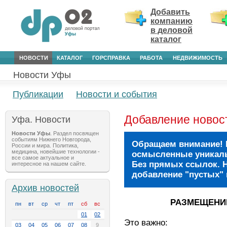
Добавить
компанию
в деловой
каталог
НОВОСТИ
КАТАЛОГ
ГОРСПРАВКА
РАБОТА
НЕДВИЖИМОСТЬ
Новости Уфы
Публикации
Новости и события
Добавление новос
Уфа. Новости
Новости Уфы
. Раздел посвящен
событиям Нижнего Новгорода,
Обращаем внимание! 
России и мира. Политика,
медицина, новейшие технологии -
осмысленные уникаль
все самое актуальное и
Без прямых ссылок. Н
интересное на нашем сайте.
добавление "пустых" 
Архив новостей
РАЗМЕЩЕНИ
пн
вт
ср
чт
пт
сб
вс
01
02
Это важно:
03
04
05
06
07
08
9