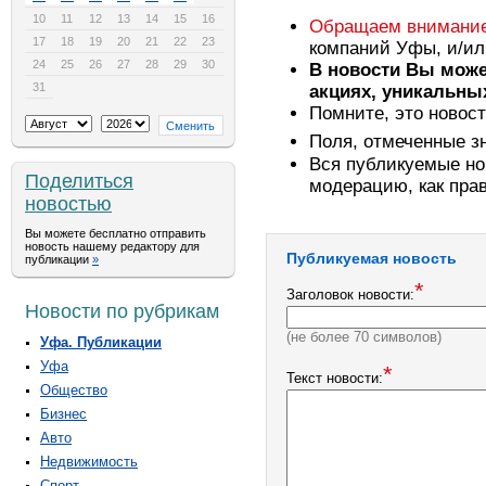
10
11
12
13
14
15
16
Обращаем внимание
17
18
19
20
21
22
23
компаний Уфы, и/ил
24
25
26
27
28
29
30
В новости Вы може
31
акциях, уникальны
Помните, это новост
Поля, отмеченные з
Вся публикуемые но
Поделиться
модерацию, как прав
новостью
Вы можете бесплатно отправить
новость нашему редактору для
Публикуемая новость
публикации
»
*
Заголовок новости:
Новости по рубрикам
(не более 70 символов)
Уфа. Публикации
Уфа
*
Текст новости:
Общество
Бизнес
Авто
Недвижимость
Спорт