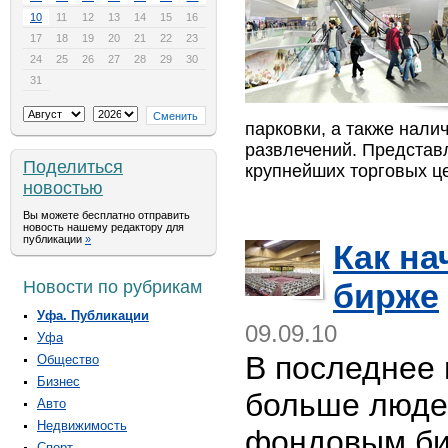
10
11
12
13
14
15
16
17
18
19
20
21
22
23
24
25
26
27
28
29
30
31
парковки, а также нали
развлечений. Предста
Поделиться
крупнейших торговых ц
новостью
Вы можете бесплатно отправить
новость нашему редактору для
публикации
»
Как на
Новости по рубрикам
бирже
Уфа. Публикации
09.09.10
Уфа
В последнее 
Общество
Бизнес
больше люде
Авто
Недвижимость
фондовым би
Спорт