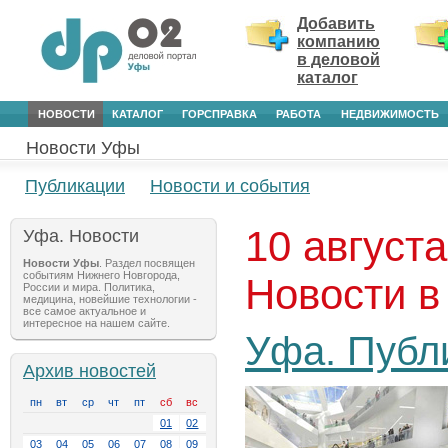
Добавить
компанию
в деловой
каталог
НОВОСТИ
КАТАЛОГ
ГОРСПРАВКА
РАБОТА
НЕДВИЖИМОСТЬ
Новости Уфы
Публикации
Новости и события
10 августа
Уфа. Новости
Новости Уфы
. Раздел посвящен
событиям Нижнего Новгорода,
Новости в
России и мира. Политика,
медицина, новейшие технологии -
все самое актуальное и
интересное на нашем сайте.
Уфа. Публ
Архив новостей
пн
вт
ср
чт
пт
сб
вс
01
02
03
04
05
06
07
08
09