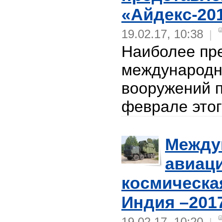
«Айдекс-20
19.02.17, 10:38
|
Наиболее пр
международн
вооружений п
феврале этог
Между
авиац
космическа
Индия –201
19.02.17, 10:20