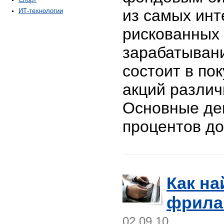
из самых инт
ИТ-технологии
рискованных 
зарабатывани
состоит в по
акций различ
Основные ден
процентов д
Как на
фрила
02.09.10