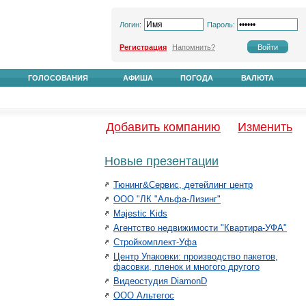
Логин:
Пароль:
Регистрация
Напомнить?
ГОЛОСОВАНИЯ
АФИША
ПОГОДА
ВАЛЮТА
Добавить компанию
Изменить
Новые презентации
Тюнинг&Сервис, детейлинг центр
ООО "ЛК "Альфа-Лизинг"
Majestic Kids
Агентство недвижимости "Квартира-УФА"
Стройкомплект-Уфа
Центр Упаковки: производство пакетов,
фасовки, пленок и многого другого
Видеостудия DiamonD
ООО Альтегос