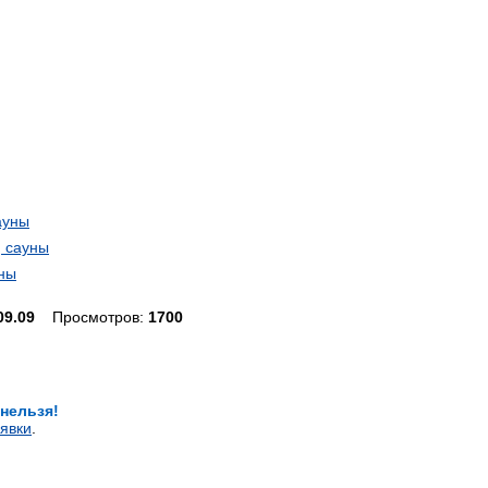
сауны
, сауны
аны
09.09
Просмотров:
1700
 нельзя!
явки
.