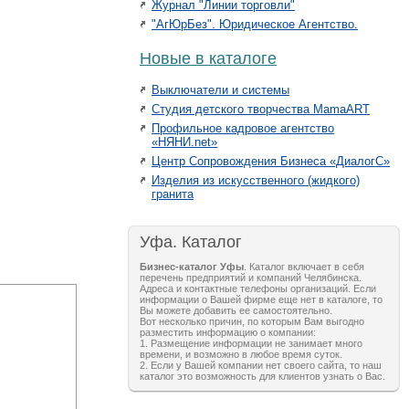
Журнал "Линии торговли"
"АгЮрБез". Юридическое Агентство.
Новые в каталоге
Выключатели и системы
Студия детского творчества MamaART
Профильное кадровое агентство
«НЯНИ.net»
Центр Сопровождения Бизнеса «ДиалогС»
Изделия из искусственного (жидкого)
гранита
Уфа. Каталог
Бизнес-каталог Уфы
. Каталог включает в себя
перечень предприятий и компаний Челябинска.
Адреса и контактные телефоны организаций. Если
информации о Вашей фирме еще нет в каталоге, то
Вы можете добавить ее самостоятельно.
Вот несколько причин, по которым Вам выгодно
разместить информацию о компании:
1. Размещение информации не занимает много
времени, и возможно в любое время суток.
2. Если у Вашей компании нет своего сайта, то наш
каталог это возможность для клиентов узнать о Вас.